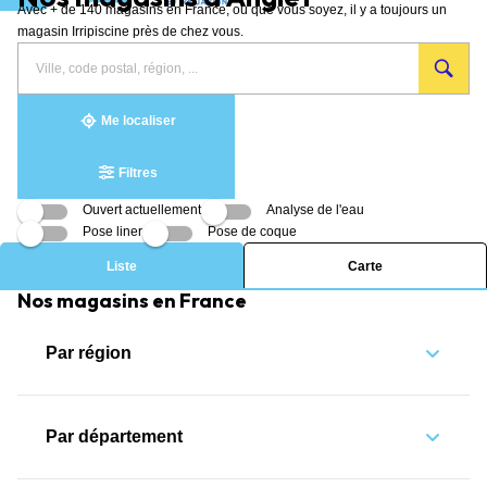
Avec + de 140 magasins en France, où que vous soyez, il y a toujours un
Aller au contenu
magasin Irripiscine près de chez vous.
Rechercher
Veuillez
{{count}}
un
renseigner
résultat(s)
magasin
une
trouvé(s)
adresse
Me localiser
Filtres
Ouvert actuellement
Analyse de l'eau
Pose liner
Pose de coque
Liste
Carte
Nos magasins en France
Par région
Par département