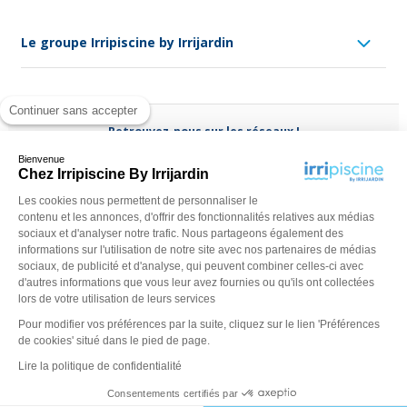
Le groupe Irripiscine by Irrijardin
Continuer sans accepter
Retrouvez-nous sur les réseaux !
Bienvenue
Chez Irripiscine By Irrijardin
Les cookies nous permettent de personnaliser le
contenu et les annonces, d'offrir des fonctionnalités relatives aux médias
Besoin d'aide ?
sociaux et d'analyser notre trafic. Nous partageons également des
(appel non surtaxé)
0970 818 918
informations sur l'utilisation de notre site avec nos partenaires de médias
sociaux, de publicité et d'analyse, qui peuvent combiner celles-ci avec
Du lundi au vendredi de
9 h - 13 h
à
14 h - 18 h
ou contactez-
d'autres informations que vous leur avez fournies ou qu'ils ont collectées
nous via
notre formulaire
lors de votre utilisation de leurs services
Pour modifier vos préférences par la suite, cliquez sur le lien 'Préférences
de cookies' situé dans le pied de page.
Lire la politique de confidentialité
Consentements certifiés par