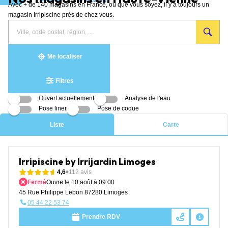
Avec + de 140 magasins en France, où que vous soyez, il y a toujours un
Aller au contenu
magasin Irripiscine près de chez vous.
Rechercher
Veuillez
{{count}}
un
renseigner
résultat(s)
magasin
une
trouvé(s)
adresse
Me localiser
Filtres
Ouvert actuellement
Analyse de l'eau
Pose liner
Pose de coque
Liste
Carte
Irripiscine by Irrijardin Limoges
4,6
112 avis
Fermé
Ouvre le 10 août à 09:00
45 Rue Philippe Lebon 87280 Limoges
05 44 22 53 74
Prendre RDV