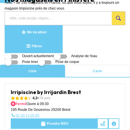
Avec + de 140 magasins en France, où que vous soyez, il y a toujours un
Aller au contenu
magasin Irripiscine près de chez vous.
Rechercher
Veuillez
{{count}}
un
renseigner
résultat(s)
magasin
une
trouvé(s)
adresse
Me localiser
Filtres
Ouvert actuellement
Analyse de l'eau
Pose liner
Pose de coque
Liste
Carte
Irripiscine by Irrijardin Brest
4,3
78 avis
Fermé
Ouvre à 09:30
195 Route De Gouesnou 29200 Brest
02 30 13 05 85
Prendre RDV