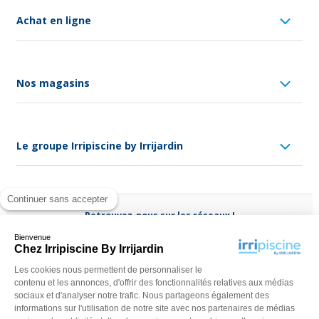
Achat en ligne
Nos magasins
Le groupe Irripiscine by Irrijardin
Continuer sans accepter
Retrouvez-nous sur les réseaux !
Bienvenue
Chez Irripiscine By Irrijardin
Les cookies nous permettent de personnaliser le
contenu et les annonces, d'offrir des fonctionnalités relatives aux médias
Besoin d'aide ?
sociaux et d'analyser notre trafic. Nous partageons également des
(appel non surtaxé)
0970 818 918
informations sur l'utilisation de notre site avec nos partenaires de médias