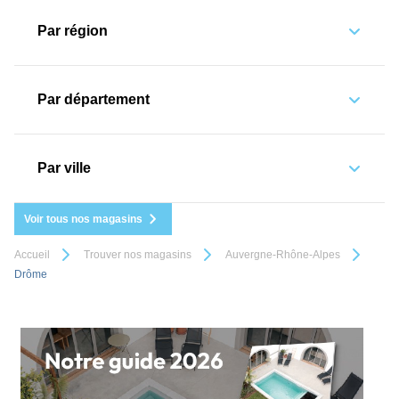
Par région
Par département
Par ville
Voir tous nos magasins
Accueil
Trouver nos magasins
Auvergne-Rhône-Alpes
Drôme