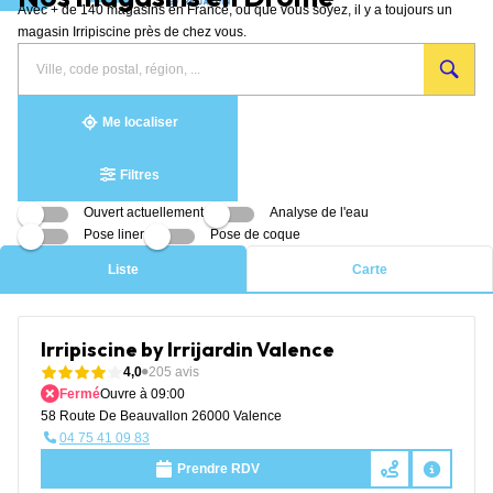
Avec + de 140 magasins en France, où que vous soyez, il y a toujours un
Aller au contenu
magasin Irripiscine près de chez vous.
Rechercher
Veuillez
{{count}}
un
renseigner
résultat(s)
magasin
une
trouvé(s)
adresse
Me localiser
Filtres
Ouvert actuellement
Analyse de l'eau
Pose liner
Pose de coque
Liste
Carte
Irripiscine by Irrijardin Valence
4,0
205 avis
Fermé
Ouvre à 09:00
58 Route De Beauvallon 26000 Valence
04 75 41 09 83
Prendre RDV