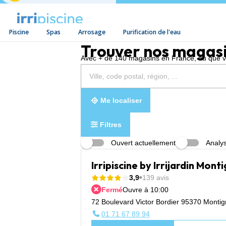
Piscine
Spas
Arrosage
Purification de l'eau
Aller au contenu
Trouver nos magas
Avec + de 140 magasins en France, où que vou
Rechercher
Veuillez
{{count}}
un
renseigner
résultat(s)
magasin
une
trouvé(s)
adresse
Me localiser
Filtres
Ouvert actuellement
Analys
Irripiscine by Irrijardin Mon
3,9
139 avis
Fermé
Ouvre à 10:00
72 Boulevard Victor Bordier 95370 Montig
01 71 67 89 94