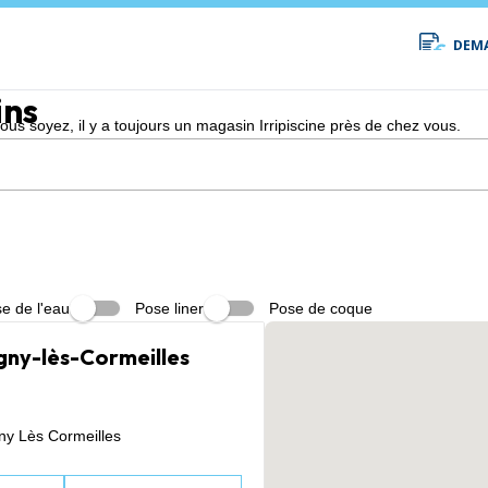
DEMA
ins
s soyez, il y a toujours un magasin Irripiscine près de chez vous.
e de l'eau
Pose liner
Pose de coque
tigny-lès-Cormeilles
ny Lès Cormeilles