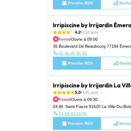
Prendre RDV
Itinér
Irripiscine by Irrijardin Émera
4,2
132 avis
Fermé
Ouvre à 09:00
35 Boulevard De Beaubourg 77184 Émerai
01 60 05 91 55
Prendre RDV
Itinér
Irripiscine by Irrijardin La Vi
5,0
105 avis
Fermé
Ouvre à 09:30
24 All. Saint-Fiacre 91620 La Ville-Du-Boi
01 69 01 15 05
Prendre RDV
Itinér