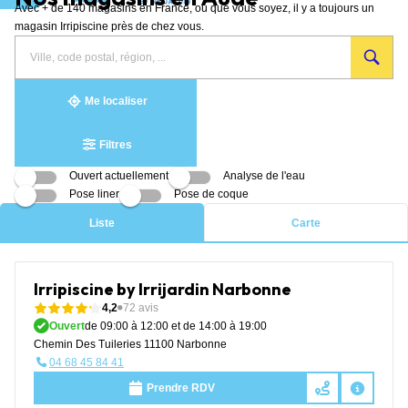
Avec + de 140 magasins en France, où que vous soyez, il y a toujours un
Aller au contenu
magasin Irripiscine près de chez vous.
Rechercher
Veuillez
{{count}}
un
renseigner
résultat(s)
magasin
une
trouvé(s)
adresse
Me localiser
Filtres
Ouvert actuellement
Analyse de l'eau
Pose liner
Pose de coque
Liste
Carte
Irripiscine by Irrijardin Narbonne
4,2
72 avis
Ouvert
de 09:00 à 12:00 et de 14:00 à 19:00
Chemin Des Tuileries 11100 Narbonne
04 68 45 84 41
Prendre RDV