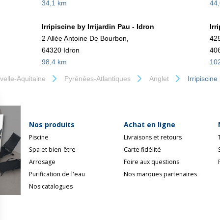
34,1 km
44
Irripiscine by Irrijardin Pau - Idron
Irr
2 Allée Antoine De Bourbon,
425
64320 Idron
406
98,4 km
10
velle-Aquitaine
Pyrénées-Atlantiques
Anglet
Irripiscine
Nos produits
Achat en ligne
Piscine
Livraisons et retours
Spa et bien-être
Carte fidélité
Arrosage
Foire aux questions
Purification de l'eau
Nos marques partenaires
Nos catalogues