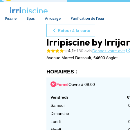
Piscine
Spas
Arrosage
Purification de l'eau
Aller au contenu
Retour à la carte
Irripiscine by Irrij
4,1
130 avis
Donnez votre avis
Avenue Marcel Dassault,
64600 Anglet
HORAIRES :
Fermé
Ouvre à 09:00
Vendredi
0
Samedi
Dimanche
Lundi
Mardi