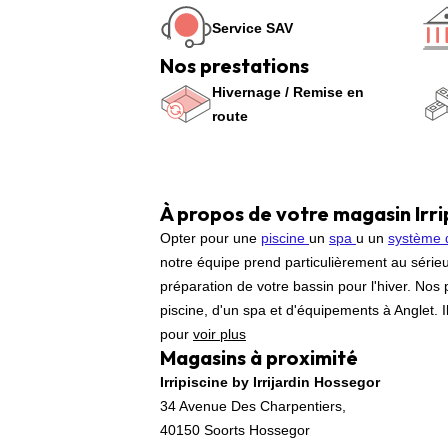
Service SAV
Nos prestations
Hivernage / Remise en
route
À propos de votre magasin Irrip
Opter pour une
piscine
un
spa
u un
système 
notre équipe prend particulièrement au sérieu
préparation de votre bassin pour l'hiver. Nos 
piscine, d'un spa et d'équipements à Anglet. I
pour
voir plus
Magasins à proximité
Irripiscine by Irrijardin Hossegor
34 Avenue Des Charpentiers,
40150 Soorts Hossegor