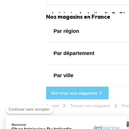
Irripiscine by Irrijardin Bollè
Nos magasins en France
4,2
184 avis
Fermé
Ouvre demain à 09:00
Par région
410 Rue Django Reinhardt 84500 Bollène
04 90 63 00 62
Prendre RDV
Itinér
Par département
Par ville
Voir tous nos magasins
Accueil
Trouver nos magasins
Pro
Continuer sans accepter
Bienvenue