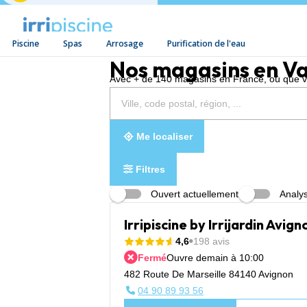
Piscine
Spas
Arrosage
Purification de l'eau
Aller au contenu
Nos magasins en Va
Avec + de 140 magasins en France, où que vou
Rechercher
Veuillez
{{count}}
un
renseigner
résultat(s)
magasin
une
trouvé(s)
adresse
Me localiser
Filtres
Ouvert actuellement
Analys
Irripiscine by Irrijardin Avi
4,6
198 avis
Fermé
Ouvre demain à 10:00
482 Route De Marseille 84140 Avignon
04 90 89 93 56