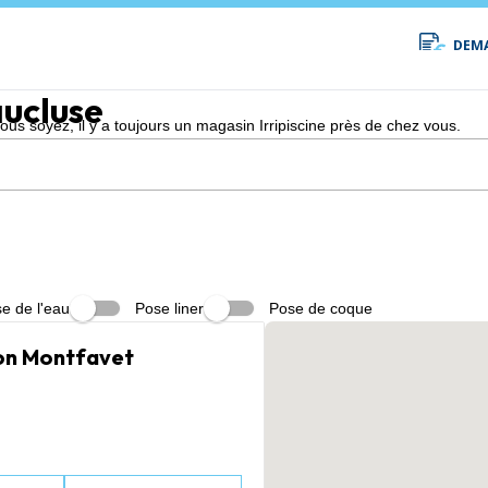
DEMA
ucluse
s soyez, il y a toujours un magasin Irripiscine près de chez vous.
e de l'eau
Pose liner
Pose de coque
gnon Montfavet