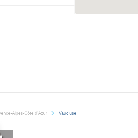
ne
aire
Plus d'infos
vence-Alpes-Côte d'Azur
Vaucluse