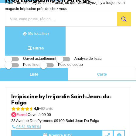
Avec + de 140 magasins en France, où que vous soyez, il y a toujours un
Aller au contenu
magasin Irripiscine près de chez vous.
Rechercher
Veuillez
{{count}}
un
renseigner
résultat(s)
magasin
une
trouvé(s)
adresse
Me localiser
Filtres
Ouvert actuellement
Analyse de l'eau
Pose liner
Pose de coque
Liste
Carte
Irripiscine by Irrijardin Saint-Jean-du-
Falga
4,5
92 avis
Fermé
Ouvre à 09:00
28 Avenue Des Pyrenees 09100 Saint Jean Du Falga
05 61 60 99 94
Prendre RDV