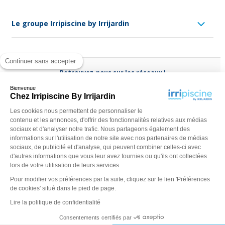
Le groupe Irripiscine by Irrijardin
Continuer sans accepter
Retrouvez-nous sur les réseaux !
Bienvenue
Chez Irripiscine By Irrijardin
Les cookies nous permettent de personnaliser le
contenu et les annonces, d'offrir des fonctionnalités relatives aux médias
Besoin d'aide ?
sociaux et d'analyser notre trafic. Nous partageons également des
(appel non surtaxé)
0970 818 918
informations sur l'utilisation de notre site avec nos partenaires de médias
sociaux, de publicité et d'analyse, qui peuvent combiner celles-ci avec
Du lundi au vendredi de
9 h - 13 h
à
14 h - 18 h
ou contactez-
d'autres informations que vous leur avez fournies ou qu'ils ont collectées
nous via
notre formulaire
lors de votre utilisation de leurs services
Pour modifier vos préférences par la suite, cliquez sur le lien 'Préférences
de cookies' situé dans le pied de page.
Lire la politique de confidentialité
Consentements certifiés par