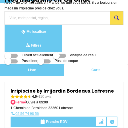
Avec + de 140 magasins en France, où que vous soyez, il y a toujours un
Aller au contenu
magasin Irripiscine près de chez vous.
Rechercher
Veuillez
{{count}}
un
renseigner
résultat(s)
magasin
une
trouvé(s)
adresse
Me localiser
Filtres
Ouvert actuellement
Analyse de l'eau
Pose liner
Pose de coque
Liste
Carte
Irripiscine by Irrijardin Bordeaux Latresne
4,6
110 avis
Fermé
Ouvre à 09:00
1 Chemin de Bernichon 33360 Latresne
05 56 74 98 56
Prendre RDV