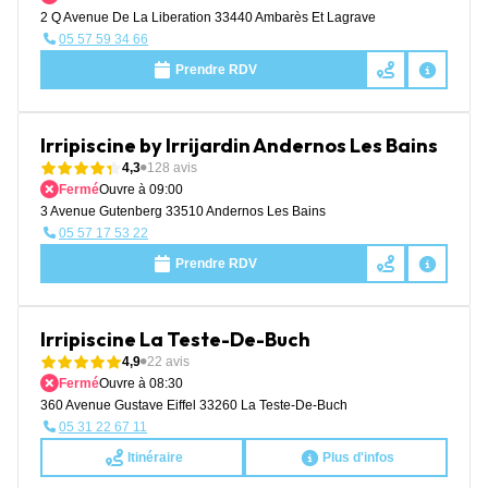
2 Q Avenue De La Liberation 33440 Ambarès Et Lagrave
05 57 59 34 66
Prendre RDV
Irripiscine by Irrijardin Andernos Les Bains
4,3
128 avis
Fermé
Ouvre à 09:00
3 Avenue Gutenberg 33510 Andernos Les Bains
05 57 17 53 22
Prendre RDV
Irripiscine La Teste-De-Buch
4,9
22 avis
Fermé
Ouvre à 08:30
360 Avenue Gustave Eiffel 33260 La Teste-De-Buch
05 31 22 67 11
Itinéraire
Plus d'infos