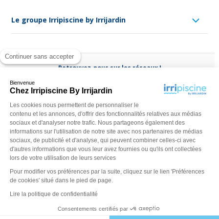
Le groupe Irripiscine by Irrijardin
Continuer sans accepter
Retrouvez-nous sur les réseaux !
Bienvenue
Chez Irripiscine By Irrijardin
Les cookies nous permettent de personnaliser le
contenu et les annonces, d'offrir des fonctionnalités relatives aux médias
Besoin d'aide ?
sociaux et d'analyser notre trafic. Nous partageons également des
(appel non surtaxé)
0970 818 918
informations sur l'utilisation de notre site avec nos partenaires de médias
sociaux, de publicité et d'analyse, qui peuvent combiner celles-ci avec
Du lundi au vendredi de
9 h - 13 h
à
14 h - 18 h
ou contactez-
d'autres informations que vous leur avez fournies ou qu'ils ont collectées
nous via
notre formulaire
lors de votre utilisation de leurs services
Pour modifier vos préférences par la suite, cliquez sur le lien 'Préférences
de cookies' situé dans le pied de page.
Lire la politique de confidentialité
Consentements certifiés par