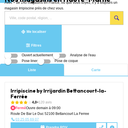
Avec + de 140 magasins en France, où que vous soyez, il y a toujours un
Aller au contenu
magasin Irripiscine près de chez vous.
Rechercher
Veuillez
{{count}}
un
renseigner
résultat(s)
magasin
une
trouvé(s)
adresse
Me localiser
Filtres
Ouvert actuellement
Analyse de l'eau
Pose liner
Pose de coque
Liste
Carte
Irripiscine by Irrijardin Bettancourt-la-
Ferrée
4,0
120 avis
Fermé
Ouvre demain à 09:00
Route De Bar Le Duc 52100 Bettancourt La Ferree
03 25 05 69 07
Prendre RDV