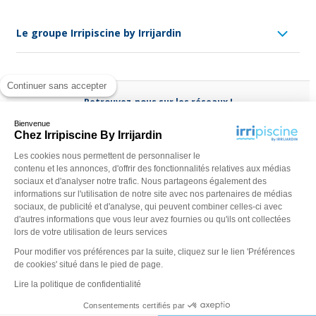
Le groupe Irripiscine by Irrijardin
Continuer sans accepter
Retrouvez-nous sur les réseaux !
Bienvenue
Chez Irripiscine By Irrijardin
Les cookies nous permettent de personnaliser le
contenu et les annonces, d'offrir des fonctionnalités relatives aux médias
Besoin d'aide ?
sociaux et d'analyser notre trafic. Nous partageons également des
(appel non surtaxé)
0970 818 918
informations sur l'utilisation de notre site avec nos partenaires de médias
sociaux, de publicité et d'analyse, qui peuvent combiner celles-ci avec
Du lundi au vendredi de
9 h - 13 h
à
14 h - 18 h
ou contactez-
d'autres informations que vous leur avez fournies ou qu'ils ont collectées
nous via
notre formulaire
lors de votre utilisation de leurs services
Pour modifier vos préférences par la suite, cliquez sur le lien 'Préférences
de cookies' situé dans le pied de page.
Lire la politique de confidentialité
Consentements certifiés par