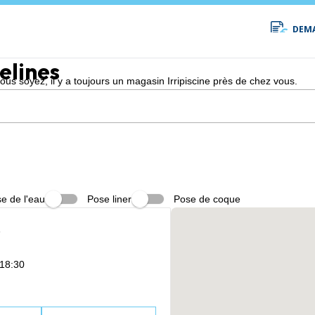
DEMA
elines
s soyez, il y a toujours un magasin Irripiscine près de chez vous.
e de l'eau
Pose liner
Pose de coque
e
 18:30