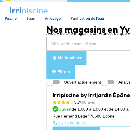
Piscine
Spas
Arrosage
Purification de l'eau
Aller au contenu
Nos magasins en Yv
Avec + de 140 magasins en France, où que vou
Rechercher
Veuillez
{{count}}
un
renseigner
résultat(s)
magasin
une
trouvé(s)
adresse
Me localiser
Filtres
Ouvert actuellement
Analys
Irripiscine by Irrijardin Épôn
3,7
88 avis
Ouvert
de 10:00 à 13:00 et de 14:00 à
Rue Fernand Leger 78680 Épône
01 78 80 80 70