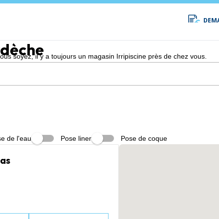
DEMA
rdèche
s soyez, il y a toujours un magasin Irripiscine près de chez vous.
e de l'eau
Pose liner
Pose de coque
nas