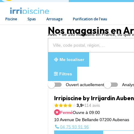
Piscine
Spas
Arrosage
Purification de l'eau
Aller au contenu
Nos magasins en A
Avec + de 140 magasins en France, où que vou
Rechercher
Veuillez
{{count}}
un
renseigner
résultat(s)
magasin
une
trouvé(s)
adresse
Me localiser
Filtres
Ouvert actuellement
Analys
Irripiscine by Irrijardin Aube
3,9
114 avis
Fermé
Ouvre à 09:00
10 Avenue De Bellande 07200 Aubenas
04 75 93 91 96