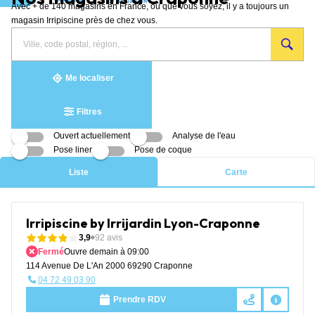
Avec + de 140 magasins en France, où que vous soyez, il y a toujours un
Aller au contenu
magasin Irripiscine près de chez vous.
Rechercher
Veuillez
{{count}}
un
renseigner
résultat(s)
magasin
une
trouvé(s)
adresse
Me localiser
Filtres
Ouvert actuellement
Analyse de l'eau
Pose liner
Pose de coque
Liste
Carte
Irripiscine by Irrijardin Lyon-Craponne
3,9
92 avis
Fermé
Ouvre demain à 09:00
114 Avenue De L'An 2000 69290 Craponne
04 72 49 03 90
Prendre RDV