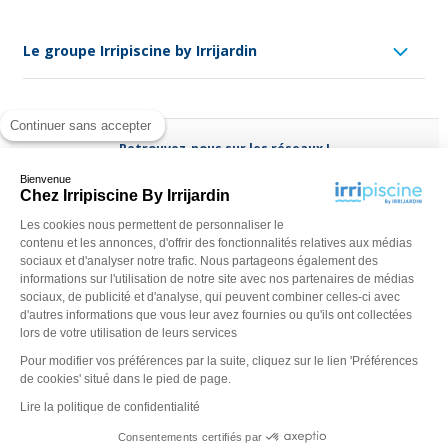
Le groupe Irripiscine by Irrijardin
Continuer sans accepter
Retrouvez-nous sur les réseaux !
Bienvenue
Chez Irripiscine By Irrijardin
Les cookies nous permettent de personnaliser le
contenu et les annonces, d'offrir des fonctionnalités relatives aux médias
Besoin d'aide ?
sociaux et d'analyser notre trafic. Nous partageons également des
(appel non surtaxé)
0970 818 918
informations sur l'utilisation de notre site avec nos partenaires de médias
sociaux, de publicité et d'analyse, qui peuvent combiner celles-ci avec
Du lundi au vendredi de
9 h - 13 h
à
14 h - 18 h
ou contactez-
d'autres informations que vous leur avez fournies ou qu'ils ont collectées
nous via
notre formulaire
lors de votre utilisation de leurs services
Pour modifier vos préférences par la suite, cliquez sur le lien 'Préférences
de cookies' situé dans le pied de page.
Lire la politique de confidentialité
Consentements certifiés par