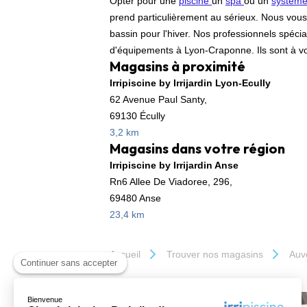
Opter pour une
piscine
un
spa
ou un
système
prend particulièrement au sérieux. Nous vous 
bassin pour l'hiver. Nos professionnels spécia
d'équipements à Lyon-Craponne. Ils sont à vot
Magasins à proximité
Irripiscine by Irrijardin Lyon-Ecully
62 Avenue Paul Santy,
69130 Écully
3,2 km
Magasins dans votre région
Irripiscine by Irrijardin Anse
Rn6 Allee De Viadoree, 296,
69480 Anse
23,4 km
Accueil
Trouver nos magasins
Auv
Continuer sans accepter
Bienvenue