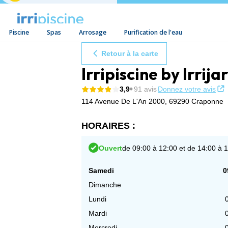
Piscine
Spas
Arrosage
Purification de l'eau
Aller au contenu
Retour à la carte
Irripiscine by Irri
3,9
91 avis
Donnez votre avis
114 Avenue De L'An 2000,
69290 Craponne
HORAIRES :
Ouvert
de 09:00 à 12:00 et de 14:00 à 
Samedi
0
Dimanche
Lundi
Mardi
Mercredi