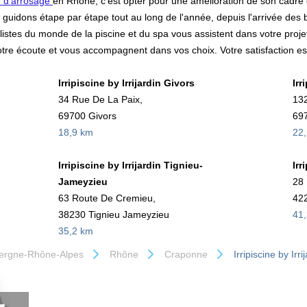
 d'arrosage
en Rhône, c'est opter pour une amélioration de son cadr
guidons étape par étape tout au long de l'année, depuis l'arrivée des b
listes du monde de la piscine et du spa vous assistent dans votre projet
re écoute et vous accompagnent dans vos choix. Votre satisfaction est 
Irripiscine by Irrijardin Givors
Irr
34 Rue De La Paix,
132
69700 Givors
697
18,9 km
22
Irripiscine by Irrijardin Tignieu-
Irr
Jameyzieu
28 
63 Route De Cremieu,
422
38230 Tignieu Jameyzieu
41
35,2 km
ergne-Rhône-Alpes
Rhône
Craponne
Irripiscine by Ir