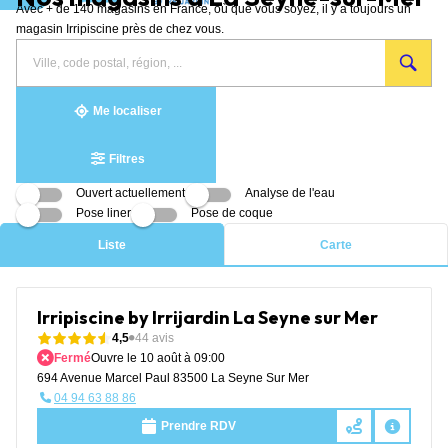
Avec + de 140 magasins en France, où que vous soyez, il y a toujours un
Aller au contenu
magasin Irripiscine près de chez vous.
Rechercher
Veuillez
{{count}}
un
renseigner
résultat(s)
magasin
une
trouvé(s)
adresse
Me localiser
Filtres
Ouvert actuellement
Analyse de l'eau
Pose liner
Pose de coque
Liste
Carte
Irripiscine by Irrijardin La Seyne sur Mer
4,5
44 avis
Fermé
Ouvre le 10 août à 09:00
694 Avenue Marcel Paul 83500 La Seyne Sur Mer
04 94 63 88 86
Prendre RDV