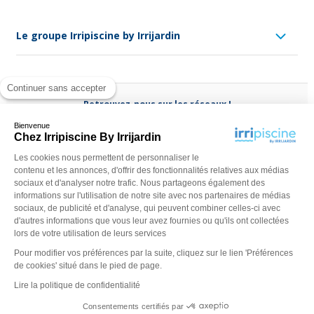
Le groupe Irripiscine by Irrijardin
Continuer sans accepter
Retrouvez-nous sur les réseaux !
Bienvenue
Chez Irripiscine By Irrijardin
Les cookies nous permettent de personnaliser le
contenu et les annonces, d'offrir des fonctionnalités relatives aux médias
Besoin d'aide ?
sociaux et d'analyser notre trafic. Nous partageons également des
(appel non surtaxé)
0970 818 918
informations sur l'utilisation de notre site avec nos partenaires de médias
sociaux, de publicité et d'analyse, qui peuvent combiner celles-ci avec
Du lundi au vendredi de
9 h - 13 h
à
14 h - 18 h
ou contactez-
d'autres informations que vous leur avez fournies ou qu'ils ont collectées
nous via
notre formulaire
lors de votre utilisation de leurs services
Pour modifier vos préférences par la suite, cliquez sur le lien 'Préférences
de cookies' situé dans le pied de page.
Lire la politique de confidentialité
Consentements certifiés par