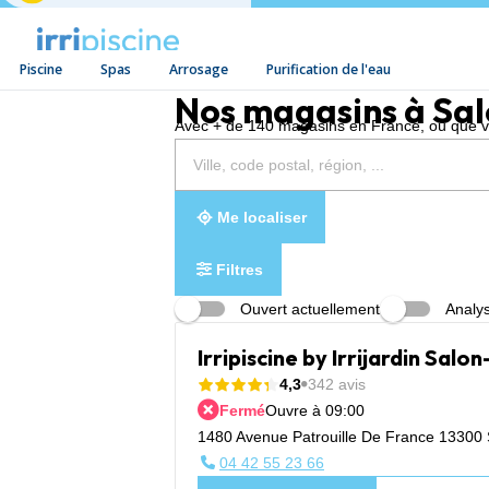
Piscine
Spas
Arrosage
Purification de l'eau
Aller au contenu
Nos magasins à Sa
Avec + de 140 magasins en France, où que vou
Rechercher
Veuillez
{{count}}
un
renseigner
résultat(s)
magasin
une
trouvé(s)
adresse
Me localiser
Filtres
Ouvert actuellement
Analys
Irripiscine by Irrijardin Sal
4,3
342 avis
Fermé
Ouvre à 09:00
1480 Avenue Patrouille De France 13300
04 42 55 23 66