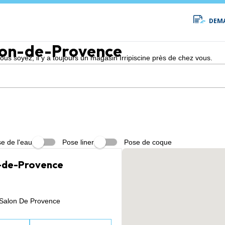
DEMA
lon-de-Provence
s soyez, il y a toujours un magasin Irripiscine près de chez vous.
e de l'eau
Pose liner
Pose de coque
on-de-Provence
 Salon De Provence