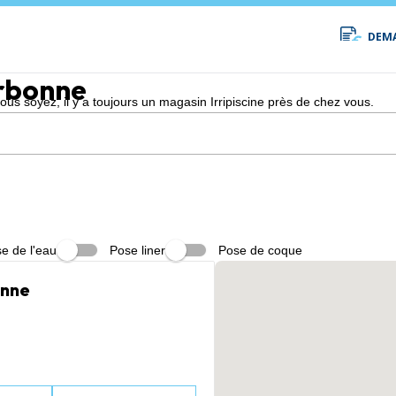
DEMA
rbonne
s soyez, il y a toujours un magasin Irripiscine près de chez vous.
e de l'eau
Pose liner
Pose de coque
onne