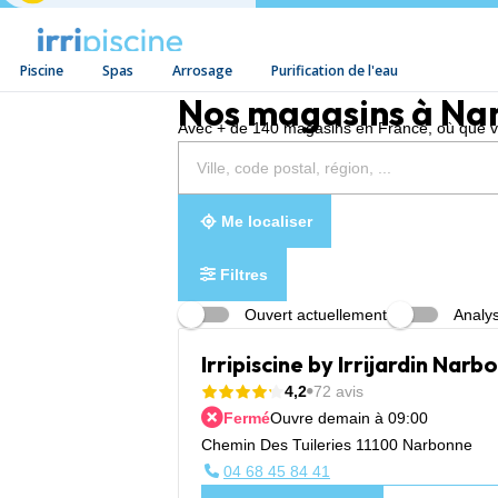
Piscine
Spas
Arrosage
Purification de l'eau
Aller au contenu
Nos magasins à Na
Avec + de 140 magasins en France, où que vou
Rechercher
Veuillez
{{count}}
un
renseigner
résultat(s)
magasin
une
trouvé(s)
adresse
Me localiser
Filtres
Ouvert actuellement
Analys
Irripiscine by Irrijardin Narb
4,2
72 avis
Fermé
Ouvre demain à 09:00
Chemin Des Tuileries 11100 Narbonne
04 68 45 84 41