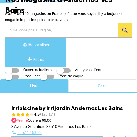
Aller au contenu
Bains
Avec + de 140 magasins en France, où que vous soyez, il y a toujours un
magasin Irripiscine près de chez vous.
Rechercher
Veuillez
{{count}}
un
renseigner
résultat(s)
magasin
une
trouvé(s)
adresse
Me localiser
Filtres
Ouvert actuellement
Analyse de l'eau
Pose liner
Pose de coque
Liste
Carte
Irripiscine by Irrijardin Andernos Les Bains
4,3
128 avis
Fermé
Ouvre à 09:00
3 Avenue Gutenberg 33510 Andernos Les Bains
05 57 17 53 22