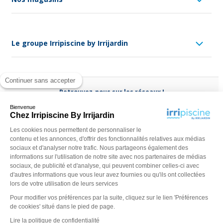
Le groupe Irripiscine by Irrijardin
Continuer sans accepter
Retrouvez-nous sur les réseaux !
Bienvenue
Chez Irripiscine By Irrijardin
Les cookies nous permettent de personnaliser le
contenu et les annonces, d'offrir des fonctionnalités relatives aux médias
Besoin d'aide ?
sociaux et d'analyser notre trafic. Nous partageons également des
(appel non surtaxé)
0970 818 918
informations sur l'utilisation de notre site avec nos partenaires de médias
sociaux, de publicité et d'analyse, qui peuvent combiner celles-ci avec
Du lundi au vendredi de
9 h - 13 h
à
14 h - 18 h
ou contactez-
d'autres informations que vous leur avez fournies ou qu'ils ont collectées
nous via
notre formulaire
lors de votre utilisation de leurs services
Pour modifier vos préférences par la suite, cliquez sur le lien 'Préférences
de cookies' situé dans le pied de page.
Lire la politique de confidentialité