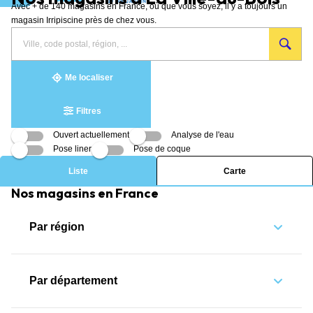
Avec + de 140 magasins en France, où que vous soyez, il y a toujours un
Aller au contenu
magasin Irripiscine près de chez vous.
Rechercher
Veuillez
{{count}}
un
renseigner
résultat(s)
magasin
une
trouvé(s)
adresse
Me localiser
Filtres
Ouvert actuellement
Analyse de l'eau
Pose liner
Pose de coque
Liste
Carte
Nos magasins en France
Par région
Par département