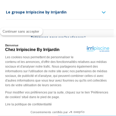
Le groupe Irripiscine by Irrijardin
Continuer sans accepter
Retrouvez-nous sur les réseaux !
Bienvenue
Chez Irripiscine By Irrijardin
Les cookies nous permettent de personnaliser le
contenu et les annonces, d'offrir des fonctionnalités relatives aux médias
Besoin d'aide ?
sociaux et d'analyser notre trafic. Nous partageons également des
(appel non surtaxé)
0970 818 918
informations sur l'utilisation de notre site avec nos partenaires de médias
sociaux, de publicité et d'analyse, qui peuvent combiner celles-ci avec
Du lundi au vendredi de
9 h - 13 h
à
14 h - 18 h
ou contactez-
d'autres informations que vous leur avez fournies ou qu'ils ont collectées
nous via
notre formulaire
lors de votre utilisation de leurs services
Pour modifier vos préférences par la suite, cliquez sur le lien 'Préférences
de cookies' situé dans le pied de page.
Lire la politique de confidentialité
Consentements certifiés par