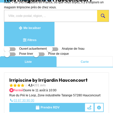
Avec + de 140 magasins en France, où que vous soyez, il y a toujours un
Aller au contenu
magasin Irripiscine près de chez vous.
Rechercher
Veuillez
{{count}}
un
renseigner
résultat(s)
magasin
une
trouvé(s)
adresse
Me localiser
Filtres
Ouvert actuellement
Analyse de l'eau
Pose liner
Pose de coque
Liste
Carte
Irripiscine by Irrijardin Hauconcourt
4,1
201 avis
Fermé
Ouvre le 11 août à 10:00
Rue du Prè le Loop, Zone industrielle Talange 57280 Hauconcourt
03 87 30 90 00
Prendre RDV