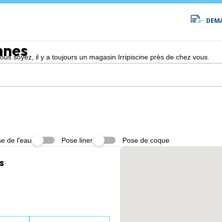
DEMA
nnes
s soyez, il y a toujours un magasin Irripiscine près de chez vous.
e de l'eau
Pose liner
Pose de coque
s