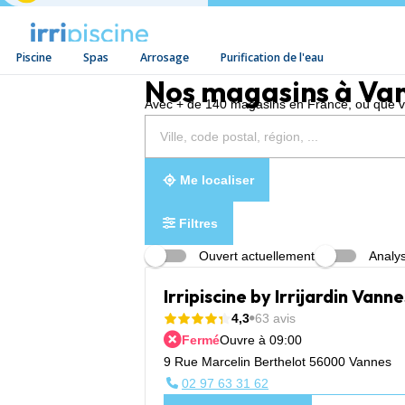
Piscine
Spas
Arrosage
Purification de l'eau
Aller au contenu
Nos magasins à Va
Avec + de 140 magasins en France, où que vou
Rechercher
Veuillez
{{count}}
un
renseigner
résultat(s)
magasin
une
trouvé(s)
adresse
Me localiser
Filtres
Ouvert actuellement
Analys
Irripiscine by Irrijardin Vanne
4,3
63 avis
Fermé
Ouvre à 09:00
9 Rue Marcelin Berthelot 56000 Vannes
02 97 63 31 62