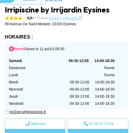
Aller au contenu
Irripiscine by Irrijardin Eysines
4,0
175 avis
Donnez votre avis
99 Avenue De Saint Medard,
33320 Eysines
HORAIRES :
Fermé
Ouvre le 11 août à 09:30
Samedi
09:30-12:00
14:00-18:30
Dimanche
Fermé
Lundi
Fermé
Mardi
09:30-12:00
14:00-18:30
Mercredi
09:30-12:00
14:00-18:30
Jeudi
09:30-12:00
14:00-18:30
Vendredi
09:30-12:00
14:00-18:30
irri33eys@irripiscine.fr
Itinéraire
05 56 57 74 54