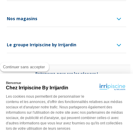
Nos magasins
Le groupe Irripiscine by Irrijardin
Continuer sans accepter
Retrouvez-nous sur les réseaux !
Bienvenue
Chez Irripiscine By Irrijardin
Les cookies nous permettent de personnaliser le
contenu et les annonces, d'offrir des fonctionnalités relatives aux médias
Besoin d'aide ?
sociaux et d'analyser notre trafic. Nous partageons également des
(appel non surtaxé)
0970 818 918
informations sur l'utilisation de notre site avec nos partenaires de médias
sociaux, de publicité et d'analyse, qui peuvent combiner celles-ci avec
Du lundi au vendredi de
9 h - 13 h
à
14 h - 18 h
ou contactez-
d'autres informations que vous leur avez fournies ou qu'ils ont collectées
nous via
notre formulaire
lors de votre utilisation de leurs services