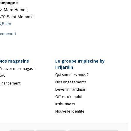
ampagne
v. Marc Hamet,
470 Saint-Memmie
3,5 km
auconcourt
Nos magasins
Le groupe Irripiscine by
Irrijardin
Trouver mon magasin
Qui sommes-nous ?
SAV
Nos engagements
Financement
Devenir franchisé
Offres d'emploi
Irribusiness
Nouvelle identité