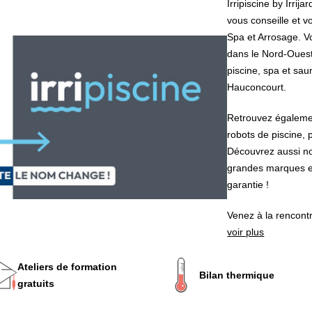
Irripiscine by Irri
vous conseille et 
Spa et Arrosage. V
dans le Nord-Ouest
piscine, spa et sau
Hauconcourt.
Retrouvez égalemen
robots de piscine, p
Découvrez aussi no
grandes marques e
garantie !
Venez à la rencontr
voir plus
Ateliers de formation
Bilan thermique
gratuits