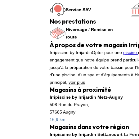
Service SAV
Nos prestations
Hivernage / Remise en
route
À propos de votre magasin Irri
Irripiscine by IrrijardinOpter pour une
piscine
engagement que notre équipe prend particuliè
jusqu'à la préparation de votre bassin pour l'
d'une piscine, d'un spa et d'équipements à Ha
principal,
voir plus
Magasins à proximité
Irripiscine by Irrijardin Metz-Augny
508 Rue du Prayon,
57685 Augny
16,9 km
Magasins dans votre région
Irripiscine by Irrijardin Bettancourt-la-Ferr