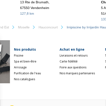
13 Rte de Brumath,
Ch
67550 Vendenheim
5 A
127,8 km
51
13
nd Est
Moselle
Hauconcourt
Irripiscine by Irrijardin H
Nos produits
Achat en ligne
Piscine
Livraisons et retours
Spa et bien-être
Carte fidélité
Arrosage
Foire aux questions
Purification de l'eau
Nos marques partenaires
Nos catalogues