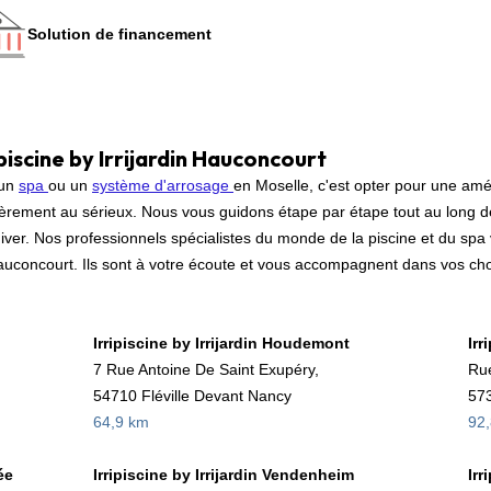
Solution de financement
piscine by Irrijardin Hauconcourt
un
spa
ou un
système d'arrosage
en Moselle, c'est opter pour une amé
rement au sérieux. Nous vous guidons étape par étape tout au long de 
hiver. Nos professionnels spécialistes du monde de la piscine et du spa 
uconcourt. Ils sont à votre écoute et vous accompagnent dans vos choix.
Irripiscine by Irrijardin Houdemont
Irr
7 Rue Antoine De Saint Exupéry,
Ru
54710 Fléville Devant Nancy
57
64,9 km
92
ée
Irripiscine by Irrijardin Vendenheim
Irr