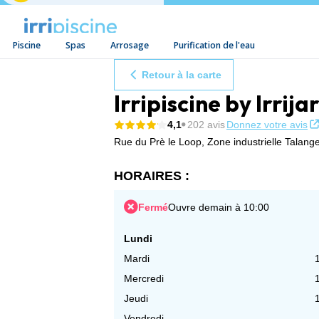
Piscine
Spas
Arrosage
Purification de l'eau
Aller au contenu
Retour à la carte
Irripiscine by Irri
4,1
202 avis
Donnez votre avis
Rue du Prè le Loop,
Zone industrielle Talange
HORAIRES :
Fermé
Ouvre demain à 10:00
Lundi
Mardi
Mercredi
Jeudi
Vendredi