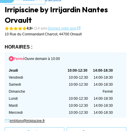
Aller au contenu
Irripiscine by Irrijardin Nantes
Orvault
4,9
114 avis
Donnez votre avis
10 Rue du Commandant Charcot,
44700 Orvault
HORAIRES :
Fermé
Ouvre demain à 10:00
Jeudi
10:00-12:30
14:00-18:30
Vendredi
10:00-12:30
14:00-18:30
Samedi
10:00-12:30
14:00-18:30
Dimanche
Fermé
Lundi
10:00-12:30
14:00-18:30
Mardi
10:00-12:30
14:00-18:30
Mercredi
10:00-12:30
14:00-18:30
irri44orv@irripiscine.fr