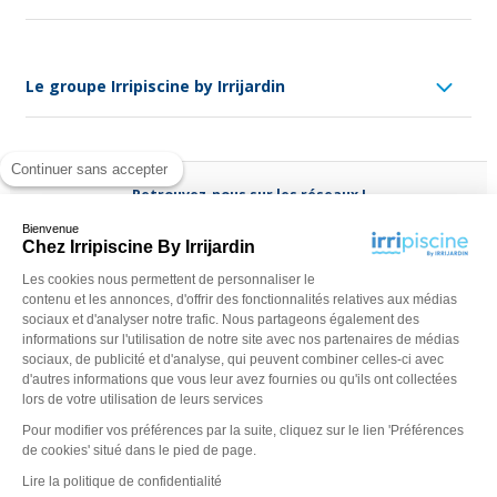
Le groupe Irripiscine by Irrijardin
Continuer sans accepter
Retrouvez-nous sur les réseaux !
Bienvenue
Chez Irripiscine By Irrijardin
Les cookies nous permettent de personnaliser le
contenu et les annonces, d'offrir des fonctionnalités relatives aux médias
Besoin d'aide ?
sociaux et d'analyser notre trafic. Nous partageons également des
(appel non surtaxé)
0970 818 918
informations sur l'utilisation de notre site avec nos partenaires de médias
sociaux, de publicité et d'analyse, qui peuvent combiner celles-ci avec
Du lundi au vendredi de
9 h - 13 h
à
14 h - 18 h
ou contactez-
d'autres informations que vous leur avez fournies ou qu'ils ont collectées
nous via
notre formulaire
lors de votre utilisation de leurs services
Pour modifier vos préférences par la suite, cliquez sur le lien 'Préférences
de cookies' situé dans le pied de page.
Lire la politique de confidentialité