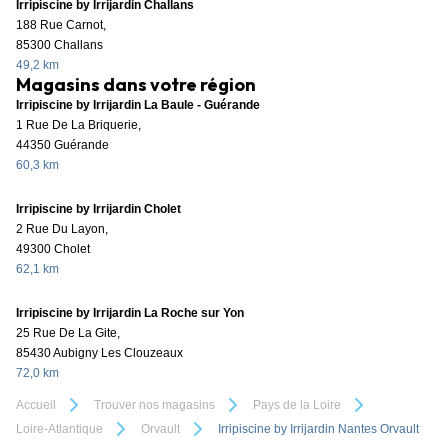
Irripiscine by Irrijardin Challans
188 Rue Carnot,
85300 Challans
49,2 km
Magasins dans votre région
Irripiscine by Irrijardin La Baule - Guérande
1 Rue De La Briquerie,
44350 Guérande
60,3 km
Irripiscine by Irrijardin Cholet
2 Rue Du Layon,
49300 Cholet
62,1 km
Irripiscine by Irrijardin La Roche sur Yon
25 Rue De La Gite,
85430 Aubigny Les Clouzeaux
72,0 km
Accueil
Trouver nos magasins
Pays de la Loire
Loire-Atlantique
Orvault
Irripiscine by Irrijardin Nantes Orvault