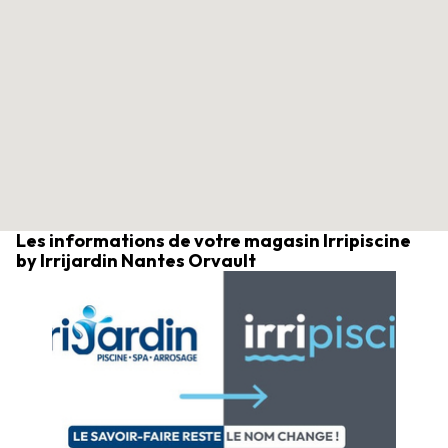
Les informations de votre magasin Irripiscine
by Irrijardin Nantes Orvault