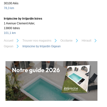
30100 Alès
78,3 km
Irripiscine by Irrijardin Istres
1 Avenue Clement Ader,
13800 Istres
101,1 km
Accueil
Trouver nos magasins
Occitanie
Hérault
Gigean
Irripiscine by Irrijardin Gigean