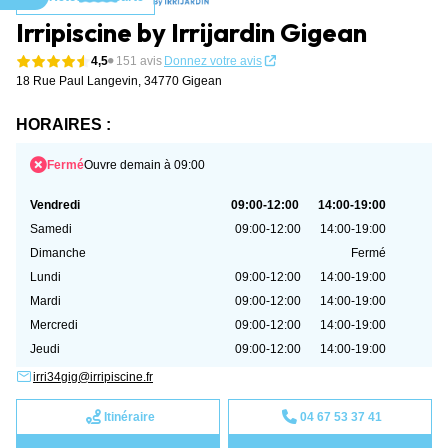
Aller au contenu
Irripiscine by Irrijardin Gigean
4,5
151 avis
Donnez votre avis
18 Rue Paul Langevin,
34770 Gigean
HORAIRES :
Fermé
Ouvre demain à 09:00
Vendredi
09:00-12:00
14:00-19:00
Samedi
09:00-12:00
14:00-19:00
Dimanche
Fermé
Lundi
09:00-12:00
14:00-19:00
Mardi
09:00-12:00
14:00-19:00
Mercredi
09:00-12:00
14:00-19:00
Jeudi
09:00-12:00
14:00-19:00
irri34gig@irripiscine.fr
Itinéraire
04 67 53 37 41