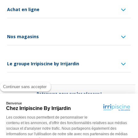
Achat en ligne
Nos magasins
Le groupe Irripiscine by Irrijardin
Continuer sans accepter
Retrouvez-nous sur les réseaux !
Bienvenue
Chez Irripiscine By Irrijardin
Les cookies nous permettent de personnaliser le
contenu et les annonces, d'offrir des fonctionnalités relatives aux médias
Besoin d'aide ?
sociaux et d'analyser notre trafic. Nous partageons également des
(appel non surtaxé)
0970 818 918
informations sur l'utilisation de notre site avec nos partenaires de médias