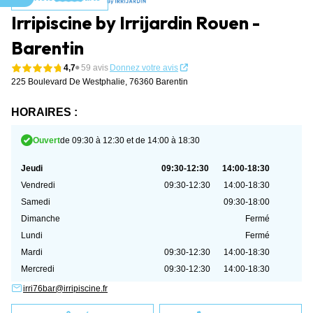
Aller au contenu
Irripiscine by Irrijardin Rouen -
Barentin
4,7
59 avis
Donnez votre avis
225 Boulevard De Westphalie,
76360 Barentin
HORAIRES :
Ouvert
de 09:30 à 12:30 et de 14:00 à 18:30
Jeudi
09:30-12:30
14:00-18:30
Vendredi
09:30-12:30
14:00-18:30
Samedi
09:30-18:00
Dimanche
Fermé
Lundi
Fermé
Mardi
09:30-12:30
14:00-18:30
Mercredi
09:30-12:30
14:00-18:30
irri76bar@irripiscine.fr