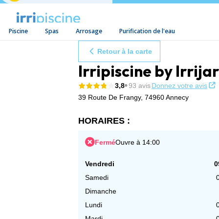
Piscine
Spas
Arrosage
Purification de l'eau
Aller au contenu
Retour à la carte
Irripiscine by Irri
3,8
93 avis
Donnez votre avis
39 Route De Frangy,
74960 Annecy
HORAIRES :
Fermé
Ouvre à 14:00
Vendredi
0
Samedi
Dimanche
Lundi
Mardi