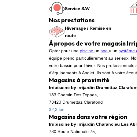
Service SAV
Nos prestations
Hivernage / Remise en
route
À propos de votre magasin Irri
Opter pour une
piscine
un
spa
u un
système 
équipe prend particulièrement au sérieux. Nou
votre bassin pour l'hiver. Nos professionnels 
d'équipements à Anglet. Ils sont à votre écou
Magasins à proximité
Irripiscine by Irrijardin Drumettaz-Clarafo
183 Chemin Des Teppes,
73420 Drumettaz Clarafond
32,3 km
Magasins dans votre région
Irripiscine by Irrijardin Charancieu Les Ab
780 Route Nationale 75,