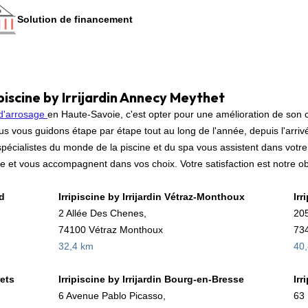
Solution de financement
piscine by Irrijardin Annecy Meythet
d'arrosage
en Haute-Savoie, c'est opter pour une amélioration de son
s vous guidons étape par étape tout au long de l'année, depuis l'arriv
spécialistes du monde de la piscine et du spa vous assistent dans votre 
te et vous accompagnent dans vos choix. Votre satisfaction est notre obj
nd
Irripiscine by Irrijardin Vétraz-Monthoux
Irr
2 Allée Des Chenes,
205
74100 Vétraz Monthoux
734
32,4 km
40
rets
Irripiscine by Irrijardin Bourg-en-Bresse
Irr
6 Avenue Pablo Picasso,
63 