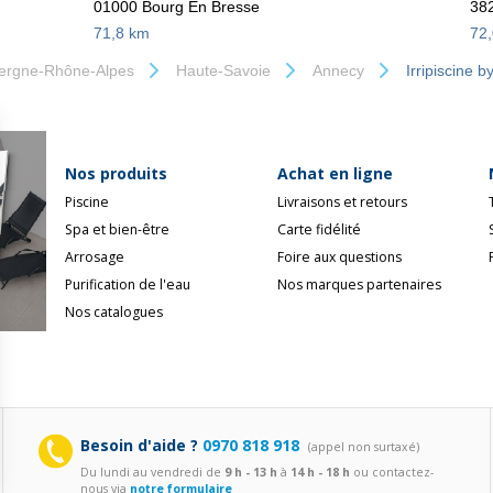
01000 Bourg En Bresse
382
71,8 km
72
ergne-Rhône-Alpes
Haute-Savoie
Annecy
Irripiscine b
Nos produits
Achat en ligne
Piscine
Livraisons et retours
Spa et bien-être
Carte fidélité
Arrosage
Foire aux questions
Purification de l'eau
Nos marques partenaires
Nos catalogues
Besoin d'aide ?
0970 818 918
(appel non surtaxé)
Du lundi au vendredi de
9 h - 13 h
à
14 h - 18 h
ou contactez-
nous via
notre formulaire